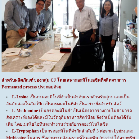
สำหรับผลิตภัณฑ์ของกลุ่ม
CJ โดยเฉพาะอะมิโนเอซิดที่ผลิตจากการ
Fermented process ประกอบด้วย
L-Lysine
เป็นกรดอะมิโนที่จำเป็นลำดับแรกสำหรับสุกร และเป็น
อันดับสองในสัตว์ปีก เป็นกรดมะโนที่จำเป็นอย่างยิ่งสำหรับสัตว์
L-Methionine
เป็นกรดอะมิโนจำเป็นเนื่องจากร่างกายไม่สามารถ
สังเคราะห์เองได้และมีในวัตถุดิบอาหารสัตว์น้อย จึงจำเป็นต้องได้รับ
เพิ่ม โดยเมทไธโอทีนจะทำงานร่วมกับกรดอะมิโนไลซีน
L-Tryptophan
เป็นกรดอะมิโนที่จำกัดลำดับที่ 3 ต่อจาก Lysineและ
Methionine ในสุกร ซึ่งสามารถสังเคราะห์ไนอะซิน (niacin) ได้จากทริพ