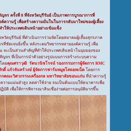
จร ครั้งที่ 8 ที่จังหวัดบุรีรัมย์ เป็นภาพการบูรณาการที่
ค์ความรู้ เพื่อสร้างความมั่นในในการกลับมาใหม่ของผู้เลี้ยง
จะทำให้ประเทศเดินหน้าอย่างเข้มแข็ง
จังหวัดบุรีรัมย์ ที่ดำเนินการร่วมจัดโดยสมาคมผู้เลี้ยงสุกรภาค
่ชัดเจนยิ่งขึ้น หลังระดมวิทยากรหลายองค์ความรู้ เพื่อ
ขึ้น จะเป็นส่วนสำคัญที่ทำให้ประเทศเดินหน้าในมุมมองของ
มนาสัญจร ที่เป็นการนำตัวอย่างรูปแบบการสร้างระบบความ
งโดย
คุณศราวุฒิ รัตนวนิชโรจน์ รองกรรมการผู้จัดการ
RMC
ักดิ์ แก้วจันทร์วงษ์ ผู้จัดการฟาร์มหมูยโสดอทเน็ต
โดยการ
จากคณะวิศวกรรมเครื่องกล มหาวิทยาลัยขอนแก่น
ที่นำความรู้
ีความแม่นยำสูง ลดค่าใช้จ่าย จนเป็นต้นแบบให้ธนาคารเพื่อ
ัติ เพื่อให้การพิจารณาสินเชื่อง่ายต่อการอนุมัติมากขึ้น