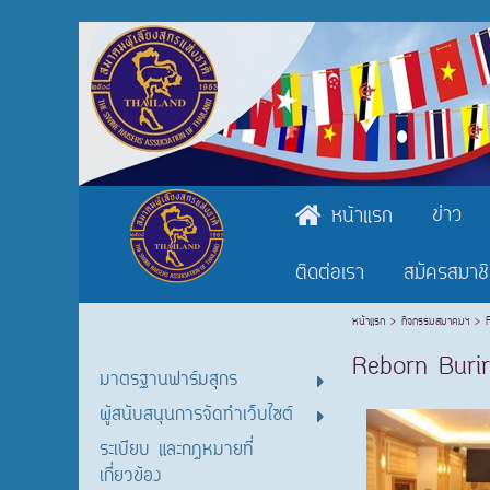
ข่าว
หน้าแรก
ติดต่อเรา
สมัครสมาช
หน้าแรก
>
กิจกรรมสมาคมฯ
>
Reborn Bur
มาตรฐานฟาร์มสุกร
ผู้สนับสนุนการจัดทำเว็บไซต์
ระเบียบ และกฎหมายที่
เกี่ยวข้อง