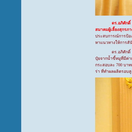
ดร.อภิศักด
สมาคมผู้เลี้ยงสุกรภ
ประสบการณ์การป้องก
หาแนวทางให้การสัน
ดร.อภิศักดิ์ กล่าว
ปุ๋ยจากน้ำขี้หมูที่มี
กระสอบละ 700 บาทเท่
ร่า ที่ทำผลผลิตรอบสู