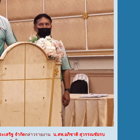
ะเสริฐ จำกัด
กล่าวรายงาน
น.สพ.อภิชาติ สุวรรณชัยรบ