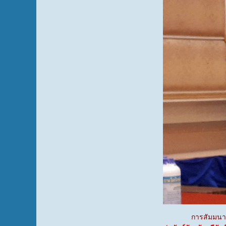
การสัมมนาเริ่มจา