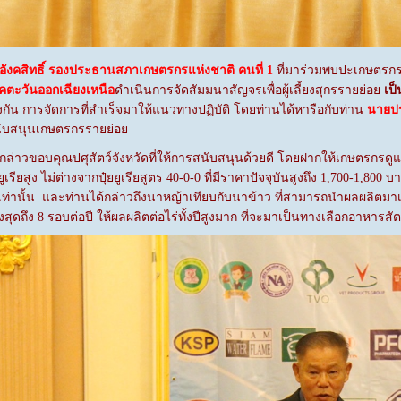
ิ์ อังคสิทธิ์ รองประธานสภาเกษตรกรแห่งชาติ คนที่ 1
ที่มาร่วมพบปะเกษตรก
าคตะวันออกเฉียงเหนือ
ดำเนินการจัดสัมมนาสัญจรเพื่อผู้เลี้ยงสุกรรายย่อย
เป็
ัน การจัดการที่สำเร็จมาให้แนวทางปฏิบัติ โดยท่านได้หารือกับท่าน
นายปร
ับสนุนเกษตรกรรายย่อย
ขอบคุณปศุสัตว์จังหวัดที่ให้การสนับสนุนด้วยดี โดยฝากให้เกษตรกรดูแลฟาร
ค่ายูเรียสูง ไม่ต่างจากปุ๋ยยูเรียสูตร 40-0-0 ที่มีราคาปัจจุบันสูงถึง 1,700-1,80
านั้น และท่านได้กล่าวถึงนาหญ้าเทียบกับนาข้าว ที่สามารถนำผลผลิตมาเลี้
งสุดถึง 8 รอบต่อปี ให้ผลผลิตต่อไร่ทั้งปีสูงมาก ที่จะมาเป็นทางเลือกอาหารสัตว