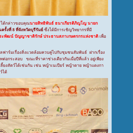
รได้กล่าวขอบคุณ
นายสิทธิพันธ์ ธนาเกียรติภิญโญ นายก
นครั้งที่ 8 ที่จังหวัดบุรีรัมย์
ซึ่งได้มีการเชิญวิทยากรที่มี
ะพัฒน์ ปัญญาชาติรักษ์ ประธานสภาเกษตรกรแห่งชาติ
เพื่อ
์มเรื่องสิ่งแวดล้อมควบคู่ไปกับชุมชนสัมพันธ์ ฝากเรื่อง
0 บาทต่อกระสอบ ขณะที่ราคาช่วงเดียวกันเมื่อปีที่แล้ว อยู่เพียง
ยงสัตว์ได้เช่นกัน เช่น หญ้าเนเปียร์ หญ้าดาย หญ้าแดงกา
์ได้