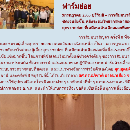
ฟาร์มย่อย
9
กรกฎาคม
2565
บุรีรัมย์
– การสัมมนาสัญ
ชัดเจนยิ่งขึ้น หลังระดมวิทยากรหลายอง
สุกรรายย่อย ที่เสมือนเส้นเลือดฝอยที่
การสัมมนาสัญจร ครั้งที่ 8 ที่
และชมรมผู้เลี้ยงสุกรรายย่อยภาคตะวันออกเฉียงเหนือ เป็นภาพการบูรณาการที
รกลับมาใหม่ของผู้เลี้ยงสุกรรายย่อย ที่เสมือนเส้นเลือดฝอยที่แข็งแรงมาก
่เข้มแข็งมากขึ้น โดยภาพที่ชัดเจนเริ่มมาตั้งแต่ช่วงครั้งต้นๆ ของการสัม
นราคาประหยัด ทั้งจากการนำเสนอแนวทางปฏิบัติของระบบฟาร์มจ้างเลี้ย
ือและระบบการตรวจสอบที่ชัดเจน และแนวทางจัดการฟาร์มตัวเองโดย
คุณอุดมศ
รธานี และครั้งที่ 8 ที่บุรีรัมย์นี้ ได้รับเกียรติจาก
ผศ.ดร.อภิชาติ อาจนาเสียว 
องการใช้อุปกรณ์อิเลคโทรนิคแบบง่ายๆ มาทำหน้าที่ซ้ำๆ แทนแรงงานคน ที่ม
รเกษตร ธ.ก.ส. แนะนำให้เกษตรกรที่จะขอสินเชื่อเพื่อฟื้นฟูการเลี้ยงถือปฏิบ