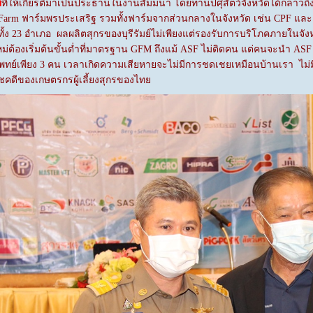
์
ที่ให้เกียรติมาเป็นประธานในงานสัมมนา โดยท่านปศุสัตว์จังหวัดได้กล่าว
 Farm ฟาร์มพรประเสริฐ รวมทั้งฟาร์มจากส่วนกลางในจังหวัด เช่น CPF และ
ง 23 อำเภอ ผลผลิตสุกรของบุรีรัมย์ไม่เพียงแต่รองรับการบริโภคภายในจัง
ใหม่ต้องเริ่มต้นขั้นต่ำที่มาตรฐาน GFM ถึงแม้ ASF ไม่ติดคน แต่คนจะนำ 
สัตวแพทย์เพียง 3 คน เวลาเกิดความเสียหายจะไม่มีการชดเชยเหมือนบ้านเร
ชคดีของเกษตรกรผู้เลี้ยงสุกรของไทย