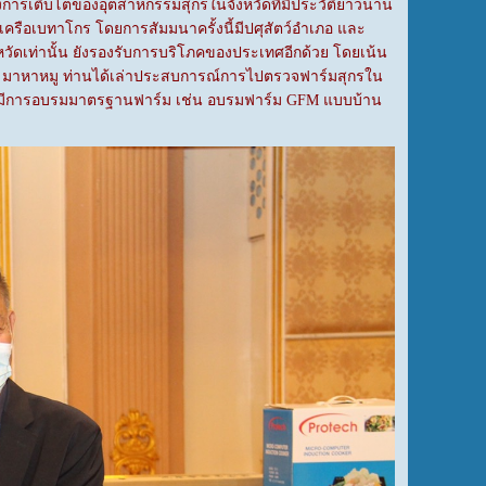
ถึงการเติบโตของอุตสาหกรรมสุกรในจังหวัดที่มีประวัติยาวนาน
เครือเบทาโกร โดยการสัมมนาครั้งนี้มีปศุสัตว์อำเภอ และ
หวัดเท่านั้น ยังรองรับการบริโภคของประเทศอีกด้วย โดยเน้น
ASF มาหาหมู ท่านได้เล่าประสบการณ์การไปตรวจฟาร์มสุกรใน
า ไม่มีการอบรมมาตรฐานฟาร์ม เช่น อบรมฟาร์ม GFM แบบบ้าน