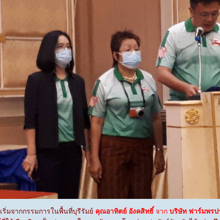
กกรรมการในพื้นที่บุรีรัมย์
คุณอาทิตย์ อังคสิทธิ์
จาก
บริษัท
ฟาร์มพรปร