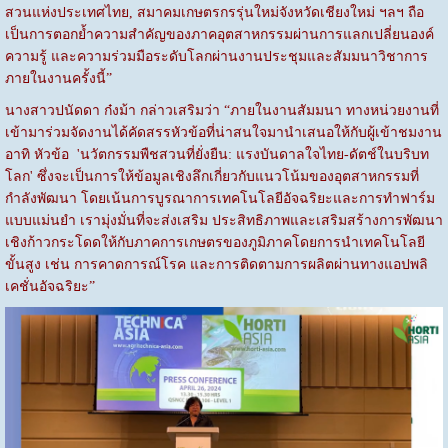
สวนแห่งประเทศไทย, สมาคมเกษตรกรรุ่นใหม่จังหวัดเชียงใหม่ ฯลฯ ถือ
เป็นการตอกย้ำความสำคัญของภาคอุตสาหกรรมผ่านการแลกเปลี่ยนองค์
ความรู้ และความร่วมมือระดับโลกผ่านงานประชุมและสัมมนาวิชาการ
ภายในงานครั้งนี้”
นางสาวปนัดดา ก๋งม้า กล่าวเสริมว่า “ภายในงานสัมมนา ทางหน่วยงานที่
เข้ามาร่วมจัดงานได้คัดสรรหัวข้อที่น่าสนใจมานำเสนอให้กับผู้เข้าชมงาน
อาทิ หัวข้อ 'นวัตกรรมพืชสวนที่ยั่งยืน: แรงบันดาลใจไทย-ดัตช์ในบริบท
โลก' ซึ่งจะเป็นการให้ข้อมูลเชิงลึกเกี่ยวกับแนวโน้มของอุตสาหกรรมที่
กำลังพัฒนา โดยเน้นการบูรณาการเทคโนโลยีอัจฉริยะและการทำฟาร์ม
แบบแม่นยำ เรามุ่งมั่นที่จะส่งเสริม ประสิทธิภาพและเสริมสร้างการพัฒนา
เชิงก้าวกระโดดให้กับภาคการเกษตรของภูมิภาคโดยการนำเทคโนโลยี
ขั้นสูง เช่น การคาดการณ์โรค และการติดตามการผลิตผ่านทางแอปพลิ
เคชั่นอัจฉริยะ”