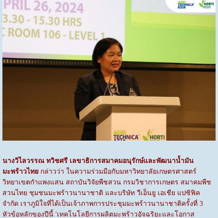
นางวิไลวรรณ ทวิชศรี เลขาธิการสมาคมอนุรักษ์และพัฒนาน้ำมัน
มะพร้าวไทย
กล่าวว่า ในความร่วมมือกับมหาวิทยาลัยเกษตรศาสตร์
วิทยาเขตกำแพงแสน สถาบันวิจัยพืชสวน กรมวิชาการเกษตร สมาคมพืช
สวนไทย ชุมชนมะพร้าวนานาชาติ และบริษัท วีเอ็นยู เอเชีย แปซิฟิค
จำกัด เราภูมิใจที่ได้เป็นเจ้าภาพการประชุมมะพร้าวนานาชาติครั้งที่ 3
หัวข้อหลักของปีนี้ 'เทคโนโลยีการผลิตมะพร้าวอัจฉริยะและโอกาส