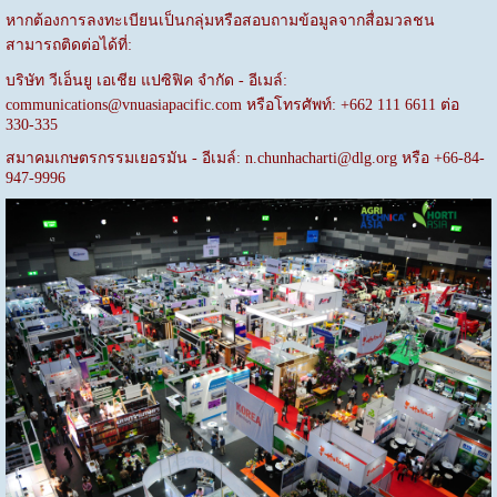
หากต้องการลงทะเบียนเป็นกลุ่มหรือสอบถามข้อมูลจากสื่อมวลชน
สามารถติดต่อได้ที่:
บริษัท วีเอ็นยู เอเชีย แปซิฟิค จำกัด - อีเมล์:
communications@vnuasiapacific.com หรือโทรศัพท์: +662 111 6611 ต่อ
330-335
สมาคมเกษตรกรรมเยอรมัน - อีเมล์: n.chunhacharti@dlg.org หรือ +66-84-
947-9996