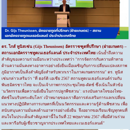
ดร. ไกส์ ทูนิสเซ่น (
Gijs Theunissen)
อัครราชฑูตที่ปรึกษา (ฝ่ายเกษตร) –
สถานเอกอัครราชทูตเนเธอร์แลนด์ ประจำประเทศไทย
เน้นย้ำถึงความ
สำคัญของความร่วมมือระหว่างประเทศว่า "การจัดการกับความท้าทาย
ด้านความมั่นคงทางอาหารอย่างยั่งยืนเมื่อเผชิญกับการเปลี่ยนแปลงสภาพ
ภูมิอากาศเป็นสิ่งสำคัญยิ่งสำหรับพวกเราในภาคเกษตรกรรม" ดร. ทูนิส
เซ่นกล่าวเสริมว่า "ที่ ฮอร์ติ เอเชีย 2567 สถานทูตเนเธอร์แลนด์ร่วมกับ
พันธมิตรชาวไทย จะเป็นเจ้าภาพการประชุมไทย-ดัตช์ ซึ่งเน้นในหัวข้อ
‘นวัตกรรมเพื่อความยั่งยืนในการปลูกพืชสวน’: แรงบันดาลใจของไทย-
ดัตช์ในบริบทระดับโลก' เป้าหมายของเราคือการส่งเสริมการแลกเปลี่ยน
แนวทางปฏิบัติทางการเกษตรที่เป็นนวัตกรรมและความรู้ด้านพืชสวน เพื่อ
สนับสนุนความมั่นคงด้านอาหารอย่างยั่งยืน จึงอยากขอเรียนเชิญทุกคนที่
สนใจในประเด็นสำคัญเหล่านี้ในวันที่ 22 พฤษภาคม 2567 เพื่อมีส่วนร่วม
และหารือกับผู้เชี่ยวชาญจากประเทศไทยและเนเธอร์แลนด์”