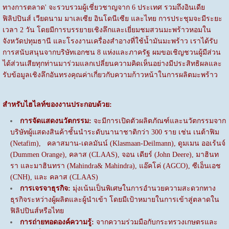
ทางการตลาด' จะรวบรวมผู้เชี่ยวชาญจาก 6 ประเทศ รวมถึงอินเดีย
ฟิลิปปินส์ เวียดนาม มาเลเซีย อินโดนีเซีย และไทย การประชุมจะมีระยะ
เวลา 2 วัน โดยมีการบรรยายเชิงลึกและเยี่ยมชมสวนมะพร้าวหอมใน
จังหวัดปทุมธานี และโรงงานเครื่องสำอางที่ใช้น้ำมันมะพร้าว เราได้รับ
การสนับสนุนจากบริษัทเอกชน 8 แห่งและภาครัฐ ผมขอเชิญชวนผู้มีส่วน
ได้ส่วนเสียทุกท่านมาร่วมแลกเปลี่ยนความคิดเห็นอย่างมีประสิทธิผลและ
รับข้อมูลเชิงลึกอันทรงคุณค่าเกี่ยวกับความก้าวหน้าในการผลิตมะพร้าว
สำหรับไฮไลท์ของงานประกอบด้วย:
การจัดแสดงนวัตกรรม:
จะมีการเปิดตัวผลิตภัณฑ์และนวัตกรรมจาก
บริษัทผู้แสดงสินค้าชั้นนำระดับนานาชาติกว่า 300 ราย เช่น เนต้าฟิม
(Netafim), คลาสมาน-เดลมันน์ (Klasmaan-Deilmann), ดูมเมน ออเร้นจ์
(Dummen Orange), คลาส (CLAAS), จอน เดียร์ (John Deere), มาฮินท
รา และมาฮินทรา (Mahindra& Mahindra), แอ๊คโค่ (AGCO), ซีเอ็นเอช
(CNH), และ คลาส (CLAAS)
การเจรจาธุรกิจ:
มุ่งเน้นเป็นพิเศษในการอำนวยความสะดวกทาง
ธุรกิจระหว่างผู้ผลิตและผู้นำเข้า โดยมีเป้าหมายในการเข้าสู่ตลาดใน
ฟิลิปปินส์หรือไทย
การถ่ายทอดองค์ความรู้:
จากความร่วมมือกับกระทรวงเกษตรและ