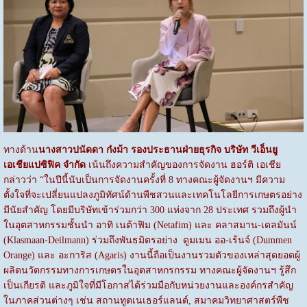
ทางด้าน
นางสาวปนัดดา ก๋งม้า รองประธานฝ่ายธุรกิจ บริษัท วีเอ็นยู
เอเชียแปซิฟิค จำกัด
เน้นถึงความสำคัญของการจัดงาน ฮอร์ติ เอเชีย
กล่าวว่า “ในปีนี้นับเป็นการจัดงานครั้งที่ 8 ทางคณะผู้จัดงานฯ มีความ
ตั้งใจที่จะเปลี่ยนแปลงภูมิทัศน์ด้านพืชสวนและเทคโนโลยีการเกษตรอย่าง
มีนัยสำคัญ โดยมีบริษัทเข้าร่วมกว่า 300 แห่งจาก 28 ประเทศ รวมถึงผู้นำ
ในอุตสาหกรรมชั้นนำ อาทิ เนต้าฟิม (Netafim) และ คลาสมาน-เดลมันน์
(Klasmaan-Deilmann) ร่วมถึงพันธมิตรอย่าง ดูมเมน ออ-เร้นจ์ (Dummen
Orange) และ อะการิส (Agaris) งานนี้ถือเป็นงานรวมตัวของเหล่าสุดยอดผู้
ผลิตนวัตกรรมทางการเกษตรในอุตสาหกรกรรม ทางคณะผู้จัดงานฯ รู้สึก
เป็นเกียรติ และภูมิใจที่มีโอกาสได้ร่วมมือกับหน่วยงานและองค์กรสำคัญ
ในภาคส่วนต่างๆ เช่น สถานทูตเนเธอร์แลนด์, สมาคมวิทยาศาสตร์พืช