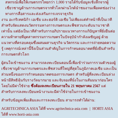
สหกรณ์เพื่อให้เกษตรกรไทยกว่า 1,000 รายได้รับข้อมูลเชิงลึกจากผู้
เชี่ยวชาญด้านการเกษตรจากทั่วโลกผ่านไกด์นำชมงานเพื่อลดช่องว่าง
ทางการสื่อสารและส่งเสริมการเจรจาธุรกิจ
งาน อะกริเทคนิก้า เอเชีย และฮอร์ติ เอเชีย ไม่เพียงแต่ทำหน้าที่เป็นเวที
สำหรับจัดแสดงนวัตกรรมทางการเกษตรและพืชสวนระดับนานาชาติ
เท่านั้น แต่ยังเป็นเวทีสำหรับการอภิปรายแนวทางการแก้ปัญหาที่ยั่งยืนต่อ
ความท้าทายที่อุตสาหกรรมการเกษตรในปัจจุบันำกำลังเผชิญอยู่ ด้วย
แนวทางที่ครอบคลุมซึ่งผสมผสานธุรกิจ นวัตกรรม และการถ่ายทอดความ
รู้ เหตุการณ์เหล่านี้จึงเป็นส่วนสำคัญในการกำหนดอนาคตที่ยั่งยืนสำหรับ
การเกษตรทั่วโลก
ผู้สนใจเข้าชมงาน สามารถลงทะเบียนตอนนี้เพื่อเข้าร่วมการรวมตัวของผู้
เชี่ยวชาญด้านการเกษตรและพืชสวนที่ใหญ่ที่สุดในภูมิภาคเอเชีย และเป็น
ส่วนหนึ่งของการกำหนดอนาคตของการเกษตร สำหรับผู้ที่ลงทะเบียนล่วง
หน้ามีสิทธิลุ้นรับรางวัลมากมาย และจับจองที่นั่งในงานสัมมนาก่อนใคร
โดยไม่มีค่าใช้จ่าย
ซึ่งต้องลงทะเบียนภายใน
21 พฤษภาคม 2567
แต่
สำหรับการลงทะเบียนหน้างานจะมีค่าใช้จ่ายในการเข้าชมงาน
สำหรับข้อมูลเพิ่มเติมและการลงทะเบียน สามารถทำได้ผ่าน:
AGRITECHNICA ASIA ได้ที่
www.agritechnica-asia.com
| HORTI ASIA
ได้ที่
www.horti-asia.com