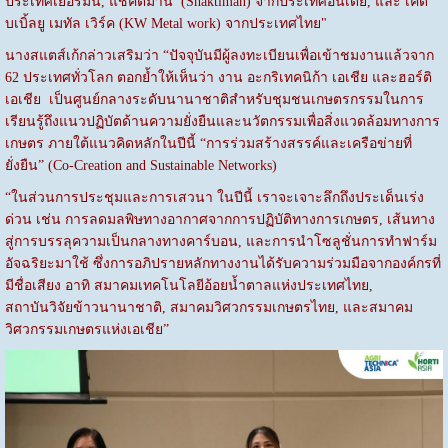
ประเทศเยอรมนี, แชคติมาน (Shaktiman) จากประเทศอินเดีย, และ เคดั
บเบิ้ลยู เมทัล เวิร์ค (KW Metal work) จากประเทศไทย"
นางสแตส์เก้กล่าวเสริมว่า “ปัจจุบันมีผู้ลงทะเบียนเพื่อเข้าชมงานแล้วจาก
62 ประเทศทั่วโลก ตอกย้ำให้เห็นว่า งาน อะกริเทคนิก้า เอเชีย และฮอร์ติ
เอเชีย เป็นศูนย์กลางระดับนานาชาติสำหรับชุมชนเกษตรกรรมในการ
เรียนรู้ถึงแนวปฏิบัตด้านความยั่งยืนและนวัตกรรมเพื่อสิ่งแวดล้อมทางการ
เกษตร ภายใต้แนวคิดหลักในปีนี้ “การร่วมสร้างสรรค์และเครือข่ายที่
ยั่งยืน” (Co-Creation and Sustainable Networks)
“ในส่วนการประชุมและการเสวนา ในปีนี้ เราจะเจาะลึกถึงประเด็นเร่ง
ด่วน เช่น การลดมลพิษทางอากาศจากการปฏิบัติทางการเกษตร, เส้นทาง
สู่การบรรลุความเป็นกลางทางคาร์บอน, และการนำโซลูชั่นการทำฟาร์ม
อัจฉริยะมาใช้ ซึ่งการอภิปรายหลักทางงานได้รับความร่วมมือจากองค์กรที่
มีชื่อเสียง อาทิ สมาคมเทคโนโลยีอ้อยน้ำตาลแห่งประเทศไทย,
สถาบันวิจัยข้าวนานาชาติ, สมาคมวิศวกรรมเกษตรไทย, และสมาคม
วิศวกรรมเกษตรแห่งเอเชีย”