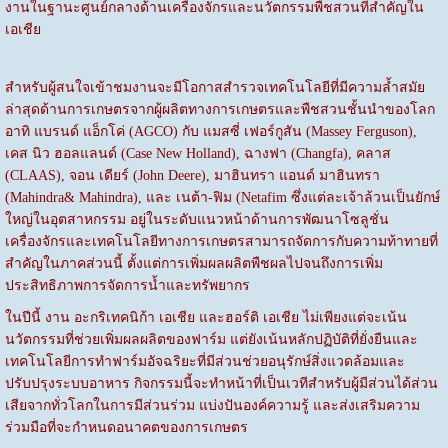
งานในฐานะศูนย์กลางด้านเครื่องจักรและนวัตกรรมพืชสวนที่สำคัญใน
เอเชีย
สำหรับผู้สนใจเข้าชมงานจะมีโอกาสสำรวจเทคโนโลยีที่มีความล้ำสมัย
ล่าสุดด้านการเกษตรจากผู้ผลิตทางการเกษตรและพืชสวนชั้นนำของโลก
อาทิ แบรนด์ แอ็กโค่ (AGCO) กับ แมสซี่ เฟอร์กูสัน (Massey Ferguson),
เคส นิว ฮอลแลนด์ (Case New Holland), ฉางฟา (Changfa), คลาส
(CLAAS), จอน เดียร์ (John Deere), มาฮินทรา แอนด์ มาฮินทรา
(Mahindra& Mahindra), และ เนต้า-ฟิม (Netafim ซึ่งแต่ละเจ้าล้วนเป็นยักษ์
ใหญ่ในอุตสาหกรรม อยู่ในระดับแนวหน้าด้านการพัฒนาโซลูชั่น
เครื่องจักรและเทคโนโลยีทางการเกษตรสามารถจัดการกับความท้าทายที่
สำคัญในภาคส่วนนี้ ตั้งแต่การเพิ่มผลผลิตพืชผลไปจนถึงการเพิ่ม
ประสิทธิภาพการจัดการน้ำและทรัพยากร
ในปีนี้ งาน อะกริเทคนิก้า เอเชีย และฮอร์ติ เอเชีย ไม่เพียงแต่จะเน้น
นวัตกรรมที่ช่วยเพิ่มผลผลิตของฟาร์ม แต่ยังเน้นหลักปฏิบัติที่ยั่งยืนและ
เทคโนโลยีการทำฟาร์มอัจฉริยะที่มีส่วนช่วยอนุรักษ์สิ่งแวดล้อมและ
ปรับปรุงระบบอาหาร กิจกรรมนี้จะทำหน้าที่เป็นเวทีสำหรับผู้มีส่วนได้ส่วน
เสียจากทั่วโลกในการมีส่วนร่วม แบ่งปันองค์ความรู้ และส่งเสริมความ
ร่วมมือที่จะกำหนดอนาคตของการเกษตร