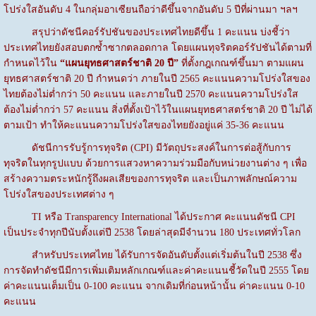
โปร่งใสอันดับ 4 ในกลุ่มอาเซียนถือว่าดีขึ้นจากอันดับ 5 ปีที่ผ่านมา ฯลฯ
สรุปว่าดัชนีคอร์รัปชันของประเทศไทยดีขึ้น 1 คะแนน บ่งชี้ว่า
ประเทศไทยยังสอบตกซ้ำซากตลอดกาล โดยแผนทุจริตคอร์รัปชันได้ตามที่
กำหนดไว้ใน
“แผนยุทธศาสตร์ชาติ 20 ปี”
ที่ตั้งกฎเกณฑ์ขึ้นมา ตามแผน
ยุทธศาสตร์ชาติ 20 ปี กำหนดว่า ภายในปี 2565 คะแนนความโปร่งใสของ
ไทยต้องไม่ตํ่ากว่า 50 คะแนน และภายในปี 2570 คะแนนความโปร่งใส
ต้องไม่ตํ่ากว่า 57 คะแนน สิ่งที่ตั้งเป้าไว้ในแผนยุทธศาสตร์ชาติ 20 ปี ไม่ได้
ตามเป้า ทำให้คะแนนความโปร่งใสของไทยยังอยู่แค่ 35-36 คะแนน
ดัชนีการรับรู้การทุจริต (CPI) มีวัตถุประสงค์ในการต่อสู้กับการ
ทุจริตในทุกรูปแบบ ด้วยการแสวงหาความร่วมมือกับหน่วยงานต่าง ๆ เพื่อ
สร้างความตระหนักรู้ถึงผลเสียของการทุจริต และเป็นภาพลักษณ์ความ
โปร่งใสของประเทศต่าง ๆ
TI หรือ Transparency International ได้ประกาศ คะแนนดัชนี CPI
เป็นประจำทุกปีนับตั้งแต่ปี 2538 โดยล่าสุดมีจำนวน 180 ประเทศทั่วโลก
สำหรับประเทศไทย ได้รับการจัดอันดับตั้งแต่เริ่มต้นในปี 2538 ซึ่ง
การจัดทำดัชนีมีการเพิ่มเติมหลักเกณฑ์และค่าคะแนนชี้วัดในปี 2555 โดย
ค่าคะแนนเต็มเป็น 0-100 คะแนน จากเดิมที่ก่อนหน้านั้น ค่าคะแนน 0-10
คะแนน