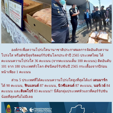
องค์กรเพื่อความโปร่งใสนานาชาติประกาศผลการจัดอันดับความ
โปร่งใส หรือดัชนีทุจริตคอร์รัปชันโลกประจำปี 2565 ประเทศไทย ได้
คะแนนความโปร่งใส 36 คะแนน (จากคะแนนเต็ม 100 คะแนน) ติดอันดับ
101 จาก 180 ประเทศทั่วโลก ดัชนีคอร์รัปชันปี 2565 กระเตื้องจากปีก่อน
หน้าเพียง 1 คะแนน
ส่วน 5 ประเทศที่ได้คะแนนความโปร่งใสสูงที่สุดได้แก่
เดนมาร์ก
ได้ 90 คะแนน,
ฟินแลนด์
87 คะแนน,
นิวซีแลนด์
87 คะแนน,
นอร์เวย์
84
คะแนน และ
สิงคโปร์
83 คะแนน!! นี่คือกลุ่มประเทศหัวแถวที่คอร์รัปชัน
น้อยที่สุดหรือไม่มีเลย