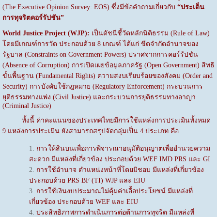
(The Executive Opinion Survey: EOS) ซึ่งมีข้อคำถามเกี่ยวกับ
“ประเด็น
การทุจริตคอร์รัปชัน”
World Justice Project (WJP):
เป็นดัชนีชี้วัดหลักนิติธรรม (Rule of Law)
โดยมีเกณฑ์การวัด ประกอบด้วย 8 เกณฑ์ ได้แก่ ขีดจำกัดอำนาจของ
รัฐบาล (Constraints on Government Powers) ปราศจากการคอร์รัปชัน
(Absence of Corruption) การเปิดเผยข้อมูลภาครัฐ (Open Government) สิทธิ
ขั้นพื้นฐาน (Fundamental Rights) ความสงบเรียบร้อยของสังคม (Order and
Security) การบังคับใช้กฎหมาย (Regulatory Enforcement) กระบวนการ
ยุติธรรมทางแพ่ง (Civil Justice) และกระบวนการยุติธรรมทางอาญา
(Criminal Justice)
ทั้งนี้ ค่าคะแนนของประเทศไทยมีการใช้แหล่งการประเมินทั้งหมด
9 แหล่งการประเมิน ยังสามารถสรุปจัดกลุ่มเป็น 4 ประเภท คือ
การให้สินบนเพื่อการพิจารณาอนุมัติอนุญาตเพื่ออำนวยความ
สะดวก มีแหล่งที่เกี่ยวข้อง ประกอบด้วย WEF IMD PRS และ GI
การใช้อำนาจ ตำแหน่งหน้าที่โดยมิชอบ มีแหล่งที่เกี่ยวข้อง
ประกอบด้วย PRS BF (TI) WJP และ EIU
การใช้เงินงบประมาณไม่คุ้มค่าเอื้อประโยชน์ มีแหล่งที่
เกี่ยวข้อง ประกอบด้วย WEF และ EIU
ประสิทธิภาพการดำเนินการต่อต้านการทุจริต มีแหล่งที่