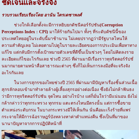
ชัดเจนและจริงจัง
รวบรวมเรียบเรียงโดย อานัน ไตรเดชาพงศ์
ช่วงใกล้เลือกตั้งจะมีการหยิบยกดัชนีคอร์รัปชัน
(Corruption
Perceptions Index : CPI)
มาให้ร้ายกันไปมา ทั้งๆ ที่ระดับดัชนีนี้ของ
ประเทศไทยอยู่ในระดับนี้มาช้านาน ไม่เคยปรากฏว่ามีรัฐบาลไหนให้
ความสำคัญเลย ไม่เคยตามไปดูในรายละเอียดของการประเมินเพื่อหาทาง
แก้ไข แต่กลับมีการตั้งเป้าหมายตัวเลขที่ดีขึ้นเป็นช่วงๆ โดยไม่คิดลงราย
ละเอียดแก้ไขอะไรกันเลย ช่วงปี 2565 ที่ผ่านมามีเรื่องราวทุจริตคอร์รัปชั่
นมากมายตามหน้าสื่อสาธารณะต่างๆ ซึ่งก็ไม่เห็นการลงมือที่จะจริงจัง
อะไรกันเลย
ในวงการสุกรของไทยช่วงปี 2565 ที่ผ่านมามีปัญหาเรื่องชิ้นส่วนเนื้อ
สุกรลักลอบเข้ามาทำลายล้างผู้เลี้ยงสุกรอย่างต่อเนื่อง ซึ่งยังไม่กล้าฟันธง
ว่ามีการทุจริตคอร์รัปชัน จุดไหน อย่างไรบ้าง แต่ก็มั่นใจว่ามีแน่นอน ยังไม่
กล้ากล่าวว่าทุกกระทรวง ทุกกรม แตะตรงไหนมีตรงนั้น แต่การซื้อขาย
ตำแหน่งระดับกรม ในบางกระทรวงมีให้เห็นกัน นั่นคือมะเร็งร้ายที่แพร่
กระจายให้มีการฉ้อราษฎร์บังหลวงหาค่าตำแหน่งคืน ซึ่งเป็นที่มาของ
นานาปัญหาจากการปฏิบัติหน้าที่