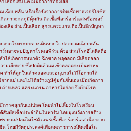
ลำไส้อักเสบ แต่ไม่มีอาการท้องเสีย
ยบพลัน หรือเรื้อรังจากการติดเชื้อพาสเจอร์โรซิส
ิดภาวะกดภูมิคุ้มกัน ติดเชื้อพีอาร์อาร์เอสหรือเซอร์
ท้องเสีย ถ่ายเป็นเลือด สุกรแคระแกน ถือเป็นอีกปัญหา
ยหายจากโรคระบบทางเดินหายใจ ปอดบวมเฉียบพลัน
าร์มอาจพบปัญหาโรคเอพีร่วมด้วย ส่วนโรคอีไลติสถือ
รลำไส้เกิดการหนาตัว ฉีกขาด หลุดลอก มีเลือดออก
ามเสียหาย ซึ่งปกติแล้วแม่เข้าคลอดจะเป็นพาหะ
โรค ทำให้ลูกในเล้าคลอดและอนุบาลไม่มีโอกาสได้
จากแม่ และไม่ได้สร้างภูมิคุ้มกันขึ้นเอง เมื่อเกิดการ
ีย ถ่ายเหลว แคระแกรน อาหารไม่ย่อย จึงเป็นโรค
การคลุกกับแม่ปลด โดยนำไปเลี้ยงในโรงเรือน
สัมผัสเชื้อประจำถิ่นในฟาร์ม โดยมุ่งหวังการสร้าง
เพราะแม่ปลดไม่ใช่ตัวแพร่เชื้อพีอาร์อาร์เอส เนื่องจาก
คซีน โดยมีวัตถุประสงค์เพื่อลดภาวการณ์ติดเชื้อใน