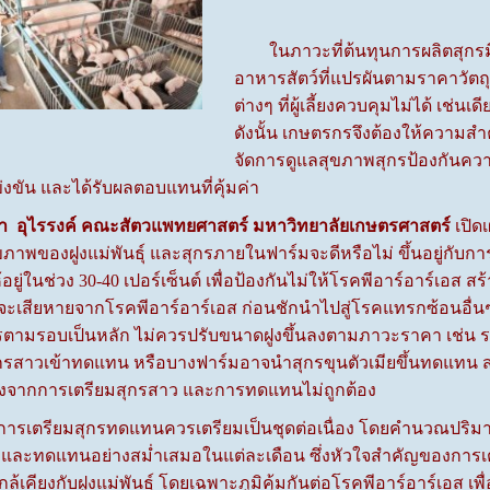
ในภาวะที่ต้นทุนการผลิตสุกรมี
อาหารสัตว์ที่แปรผันตามราคาวัต
ต่างๆ ที่ผู้เลี้ยงควบคุมไม่ได้ เช่
ดังนั้น เกษตรกรจึงต้องให้ความสำ
จัดการดูแลสุขภาพสุกรป้องกันความ
ขัน และได้รับผลตอบแทนที่คุ้มค่า
จา อุไรรงค์ คณะสัตวแพทยศาสตร์ มหาวิทยาลัยเกษตรศาสตร์
เปิด
ภาพของฝูงแม่พันธุ์ และสุกรภายในฟาร์มจะดีหรือไม่ ขึ้นอยู่ก
ยู่ในช่วง 30-40 เปอร์เซ็นต์ เพื่อป้องกันไม่ให้โรคพีอาร์อาร์เอ
เสียหายจากโรคพีอาร์อาร์เอส ก่อนชักนำไปสู่โรคแทรกซ้อนอื่นๆ 
ตามรอบเป็นหลัก ไม่ควรปรับขนาดฝูงขึ้นลงตามภาวะราคา เช่น รา
ำสุกรสาวเข้าทดแทน หรือบางฟาร์มอาจนำสุกรขุนตัวเมียขึ้นทดแทน ส่
่องจากการเตรียมสุกรสาว และการทดแทนไม่ถูกต้อง
เตรียมสุกรทดแทนควรเตรียมเป็นชุดต่อเนื่อง โดยคำนวณปริมาณส
ทิ้งและทดแทนอย่างสม่ำเสมอในแต่ละเดือน ซึ่งหัวใจสำคัญของการเ
ล้เคียงกับฝูงแม่พันธุ์ โดยเฉพาะภูมิคุ้มกันต่อโรคพีอาร์อาร์เอส เ