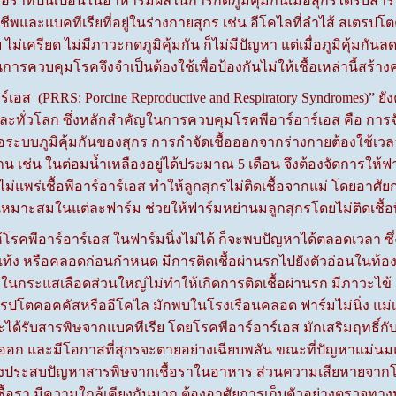
ที่ปนเปื้อนในอาหารมีผลในการกดภูมิคุ้มกันเมื่อสุกรได้รับสารพ
จุลชีพและแบคทีเรียที่อยู่ในร่างกายสุกร เช่น อีโคไลที่ลำไส้ สเตร
 ไม่เครียด ไม่มีภาวะกดภูมิคุ้มกัน ก็ไม่มีปัญหา แต่เมื่อภูมิคุ้มกันลด
นการควบคุมโรคจึงจำเป็นต้องใช้เพื่อป้องกันไม่ให้เชื้อเหล่านี้สร
ส (PRRS: Porcine Reproductive and Respiratory Syndromes)”
ะทั่วโลก ซึ่งหลักสำคัญในการควบคุมโรคพีอาร์อาร์เอส คือ การจัดก
อระบบภูมิคุ้มกันของสุกร การกำจัดเชื้อออกจากร่างกายต้องใช้เวลาน
าน เช่น ในต่อมน้ำเหลืองอยู่ได้ประมาณ 5 เดือน จึงต้องจัดการให้ฟ
ุ์ไม่แพร่เชื้อพีอาร์อาร์เอส ทำให้ลูกสุกรไม่ติดเชื้อจากแม่ โด
ะเหมาะสมในแต่ละฟาร์ม ช่วยให้ฟาร์มหย่านมลูกสุกรโดยไม่ติดเชื้
ีอาร์อาร์เอส ในฟาร์มนิ่งไม่ได้ ก็จะพบปัญหาได้ตลอดเวลา ซึ่
 แท้ง หรือคลอดก่อนกำหนด มีการติดเชื้อผ่านรกไปยังตัวอ่อนในท้อง แต
อในกระแสเลือดส่วนใหญ่ไม่ทำให้เกิดการติดเชื้อผ่านรก มีภาวะไข้
ปโตคอคคัสหรืออีโคไล มักพบในโรงเรือนคลอด ฟาร์มไม่นิ่ง แม่เ
ะได้รับสารพิษจากแบคทีเรีย โดยโรคพีอาร์อาร์เอส มักเสริมฤทธิ์ก
ดออก และมีโอกาสที่สุกรจะตายอย่างเฉียบพลัน ขณะที่ปัญหาแม่นมแห
ลังประสบปัญหาสารพิษจากเชื้อราในอาหาร ส่วนความเสียหายจากโร
ื้อรา มีความใกล้เคียงกันมาก ต้องอาศัยการเก็บตัวอย่างตรวจทางห้