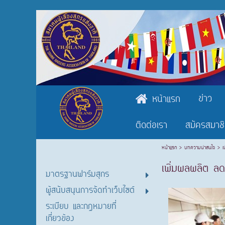
ข่าว
หน้าแรก
ติดต่อเรา
สมัครสมาช
หน้าแรก
>
บทความน่าสนใจ
>
เ
เพิ่มผลผลิต ล
มาตรฐานฟาร์มสุกร
ผู้สนับสนุนการจัดทำเว็บไซต์
ระเบียบ และกฎหมายที่
เกี่ยวข้อง