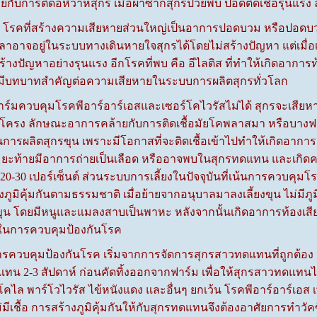
ยกับการติดอหิวาห์สุกร เมื่อผ่าซากสุกรป่วยพบ ปอดติดเชื้อรุนแรง 
รคที่สร้างความเสียหายส่วนใหญ่เป็นอาการปอดบวม หรือปอดบวมเฉี
ลลาอาจอยู่ในระบบทางเดินหายใจสุกรได้โดยไม่สร้างปัญหา แต่เมื่อเก
สร้างปัญหาอย่างรุนแรง อีกโรคที่พบ คือ อีไลติส ที่ทำให้เกิดอาการ
าะมีบทบาทสำคัญต่อความเสียหายในระบบการผลิตสุกรทั่วโลก
มควบคุมโรคพีอาร์อาร์เอสและเซอร์โคไวรัสไม่ได้ สุกรจะเสี
ายโครง ลักษณะอาการคล้ายกับการติดเชื้อมัยโคพลาสมา หรือบางฟ
นการผลิตสุกรขุน เพราะมีโอกาสที่จะติดเชื้อเข้าไปทำให้เกิดอากา
ยะท้ายมีอาการถ่ายเป็นเลือด หรืออาจพบในสุกรทดแทน และเกิดคว
30 เปอร์เซ็นต์ ส่วนระบบการเลี้ยงในปัจจุบันที่เน้นการควบคุม
งภูมิคุ้มกันตามธรรมชาติ เมื่อย้ายจากอนุบาลมาลงเลี้ยงขุน ไม่มีภูมิ
ือนขุน โดยมีหนูและแมลงสาบเป็นพาหะ หลังจากนั้นเกิดอาการท้องเส
าในการควบคุมป้องกันโรค
ุมป้องกันโรค เริ่มจากการจัดการสุกรสาวทดแทนที่ถูกต้อง มี
ทน 2-3 สัปดาห์ ก่อนคัดทิ้งออกจากฟาร์ม เพื่อให้สุกรสาวทดแทนได้
ออีโคไล พาร์โวไวรัส ไข้หนังแดง และอื่นๆ ยกเว้น โรคพีอาร์อาร์เอส 
ไม่มีเชื้อ การสร้างภูมิคุ้มกันให้กับสุกรทดแทนจึงต้องอาศัยการทำวั