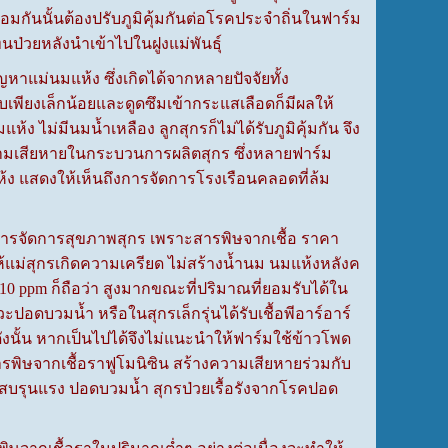
พร้อมกันนั้นต้องปรับภูมิคุ้มกันต่อโรคประจำถิ่นในฟาร์ม
นป่วยหลังนำเข้าไปในฝูงแม่พันธุ์
แม่นมแห้ง ซึ่งเกิดได้จากหลายปัจจัยทั้ง
เพียงเล็กน้อยและดูดซึมเข้ากระแสเลือดก็มีผลให้
ง ไม่มีนมน้ำเหลือง ลูกสุกรก็ไม่ได้รับภูมิคุ้มกัน จึง
ความเสียหายในกระบวนการผลิตสุกร ซึ่งหลายฟาร์ม
้ง แสดงให้เห็นถึงการจัดการโรงเรือนคลอดที่ล้ม
่อการจัดการสุขภาพสุกร เพราะสารพิษจากเชื้อ ราคา
ให้แม่สุกรเกิดความเครียด ไม่สร้างน้ำนม นมแห้งหลังค
0 ppm ก็ถือว่า สูงมากขณะที่ปริมาณที่ยอมรับได้ใน
ปอดบวมน้ำ หรือในสุกรเล็กรุ่นได้รับเชื้อพีอาร์อาร์
งนั้น หากเป็นไปได้จึงไม่แนะนำให้ฟาร์มใช้ข้าวโพด
สารพิษจากเชื้อราฟูโมนิซิน สร้างความเสียหายร่วมกับ
สบรุนแรง ปอดบวมน้ำ สุกรป่วยเรื้อรังจากโรคปอด