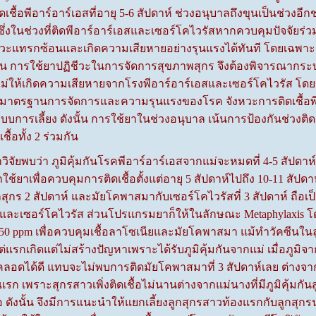
ชื้อพีอาร์อาร์เอสที่อายุ 5-6 สัปดาห์ ช่วงอนุบาลถึงขุนเป็นช่วงอีกช่
 ซึ่งในช่วงที่ติดพีอาร์อาร์เอสและเซอร์โคไวรัสหากควบคุมปัจจัยร่
าวะแทรกซ้อนและเกิดความเสียหายอย่างรุนแรงได้ทันที โดยเฉพาะเซอร
งนั้น การใช้ยาปฏิชีวะในการจัดการสุขภาพสุกร จึงต้องพิจารณากระบ
ไม่ให้เกิดความเสียหายจากโรงพีอาร์อาร์เอสและเซอร์โคไวรัส โดย
ู่กับมาตรฐานการจัดการและความรุนแรงของโรค จังหวะการติดเชื้อพ
การเลี้ยง ดังนั้น การใช้ยาในช่วงอนุบาล เน้นการป้องกันช่วงติดเช
ื้อทั้ง 2 ร่วมกัน
บว่า ภูมิคุ้มกันโรคพีอาร์อาร์เอสจากแม่จะหมดที่ 4-5 สัปดาห์ ลูก
ักใช้ยาเพื่อควบคุมการติดเชื้อตั้งแต่อายุ 5 สัปดาห์ไปถึง 10-11 สั
กสุกร 2 สัปดาห์ และมัยโคพาสมากับเซอร์โคไวรัสที่ 3 สัปดาห์ 
และเซอร์โคไวรัส ส่วนโปรแกรมยาก็ให้ในลักษณะ Metaphylaxis โ
0 ppm เพื่อควบคุมเชื้อลาโซเนียและมัยโคพาสมา แม้ทำวัคซีนในลูกที่
้งแต่แรกเกิดแต่ไม่สร้างปัญหาเพราะได้รับภูมิคุ้มกันจากแม่ เมื่อภู
นคลอดได้ดี แทบจะไม่พบการติดมัยโคพาสมาที่ 3 สัปดาห์เลย ต่างจา
รก เพราะสุกรสาวเพิ่งติดเชื้อไม่นานต่างจากแม่นางที่มีภูมิคุ้มกัน
ื้อ ดังนั้น จึงมีการแนะนำให้แยกเลี้ยงลูกสุกรสาวท้องแรกกับลูกสุ