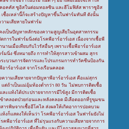
ิษจากเชื้อราในปริมาณต่ำๆ อย่างต่อเนื่องจะทำให้
ปโตคอคคัส ซูอิสในต่อมทอลซิน และฮีโมฟิลัส พาราซูอิส
 เชื้อเหล่านี้ก็จะสร้างปัญหาขึ้นในฟาร์มทันที ดังนั้น
้างความเสียหายในฟาร์ม
 ยังคงเป็นปัญหาหลักของความสูญเสียในอุตสาหกรรม
ารในฟาร์มนิ่งต่อโรคพีอาร์อาร์เอส เนื่องจากเชื้อพี
านเมื่อเทียบกับไวรัสอื่นๆ เพราะเชื้อพีอาร์อาร์เอส
าร์มนิ่ง ซึ่งหมายถึง การทำให้สุกรสาวเข้าผสม สุกร
ยอาศัยกระบวนการจัดการและโปรแกรมการทำวัคซีนป้องกัน
อพีอาร์อาร์เอส จากโรงเรือนคลอด
งความเสียหายจากปัญหาพีอาร์อาร์เอส คือแม่สุกร
่ถ้าเป็นแม่อุ้มท้องต่ำกว่า 80 วัน ไม่พบการติดเชื้อ
 และแท้งได้ประปรายจากการมีไข้สูง มีการติดเชื้อ
ข้าคลอดป่วยก่อนและหลังคลอด มีเลือดออกที่รูขุมขน
ับสารพิษจากเชื้ออีโคไล ส่งผลให้เกิดอาการปอดบวม
้งก็แสดงให้เห็นว่า โรคพีอาร์อาร์เอส ในฟาร์มยังไม่
คพีอาร์อาร์เอส ที่ไม่รุนแรงกับความเสียหายจากการ
องปฏิบัติการ เพื่อยืนยัน และมีโอกาสสูงมากที่สาร