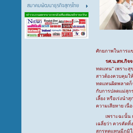
สมาคมพัฒนาธุรกิจสุกรไทย
ศักยภาพในการแข่ง
รศ.น.สพ.กิจ
ทดแทน” เพราะสุข
สาวต้องควบคุมให้อ
ทดแทนผิดพลาดก็จะ
กับการปลดแม่สุกร
เลี้ยง หรือเร่งน
ความเสียหาย เนื
เพราะฉะนั้น การ
เฉลี่ยว่า ควรคัด
สุกรทดแทนมีภูมิใก