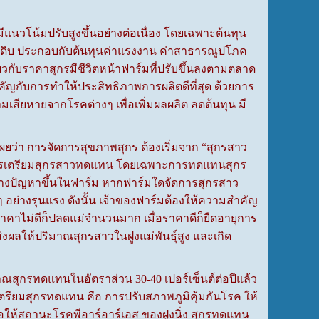
แนวโน้มปรับสูงขึ้นอย่างต่อเนื่อง โดยเฉพาะต้นทุน
ถุดิบ ประกอบกับต้นทุนค่าแรงงาน ค่าสาธารณูปโภค
นเดียวกับราคาสุกรมีชีวิตหน้าฟาร์มที่ปรับขึ้นลงตามตลาด
คัญกับการทำให้ประสิทธิภาพการผลิตดีที่สุด ด้วยการ
เสียหายจากโรคต่างๆ เพื่อเพิ่มผลผลิต ลดต้นทุน มี
เผยว่า การจัดการสุขภาพสุกร ต้องเริ่มจาก “สุกรสาว
ับการเตรียมสุกรสาวทดแทน โดยเฉพาะการทดแทนสุกร
ส สร้างปัญหาขึ้นในฟาร์ม หากฟาร์มใดจัดการสุกรสาว
อย่างรุนแรง ดังนั้น เจ้าของฟาร์มต้องให้ความสำคัญ
คาไม่ดีก็ปลดแม่จำนวนมาก เมื่อราคาดีก็ยืดอายุการ
งผลให้ปริมาณสุกรสาวในฝูงแม่พันธุ์สูง และเกิด
ุกรทดแทนในอัตราส่วน 30-40 เปอร์เซ็นต์ต่อปีแล้ว
ตรียมสุกรทดแทน คือ การปรับสภาพภูมิคุ้มกันโรค ให้
พื่อให้สถานะโรคพีอาร์อาร์เอส ของฝูงนิ่ง สุกรทดแทน