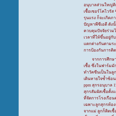
อนุบาลส่วนใหญ่ติดเ
เชื้อเซอร์โคไวรัส
รุนแรง ก็จะเกิดภ
ปัญหาพีซีเอดี ดั
ควบคุมปัจจัยร่วม
เวลาที่ให้ขึ้นอย
แตกต่างกันตามระบบ
การป้องกันการติดเช
จากการศึกษาวิจัยพ
เชื้อ ซึ่งในฟาร์มม
ทำวัคซีนเป็นในลู
เดินหายใจซ้ำซ้อน
ppm สุกรอนุบาล 15
สุกรสัมผัสเชื้อตั
ที่จัดการโรงเรือ
เฉพาะลูกสุกรท้องแ
จากแม่ ลูกก็ติดเช