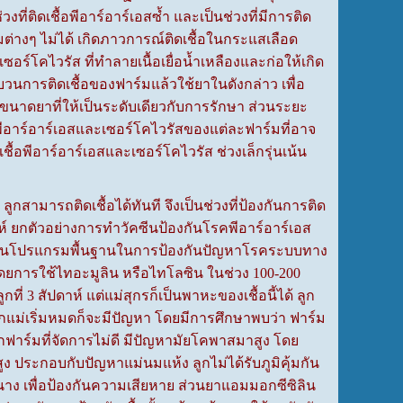
วงที่ติดเชื้อพีอาร์อาร์เอสซ้ำ และเป็นช่วงที่มีการติด
วมต่างๆ ไม่ได้ เกิดภาวการณ์ติดเชื้อในกระแสเลือด
์โคไวรัส ที่ทำลายเนื้อเยื่อน้ำเหลืองและก่อให้เกิด
วนการติดเชื้อของฟาร์มแล้วใช้ยาในดังกล่าว เพื่อ
ขนาดยาที่ให้เป็นระดับเดียวกับการรักษา ส่วนระยะ
ีอาร์อาร์เอสและเซอร์โคไวรัสของแต่ละฟาร์มที่อาจ
ื้อพีอาร์อาร์เอสและเซอร์โคไวรัส ช่วงเล็กรุ่นเน้น
สามารถติดเชื้อได้ทันที จึงเป็นช่วงที่ป้องกันการติด
ปดาห์ ยกตัวอย่างการทำวัคซีนป้องกันโรคพีอาร์อาร์เอส
ถือเป็นโปรแกรมพื้นฐานในการป้องกันปัญหาโรคระบบทาง
ดยการใช้ไทอะมูลิน หรือไทโลซิน ในช่วง 100-200
 3 สัปดาห์ แต่แม่สุกรก็เป็นพาหะของเชื้อนี้ได้ ลูก
มิจากแม่เริ่มหมดก็จะมีปัญหา โดยมีการศึกษาพบว่า ฟาร์ม
กฟาร์มที่จัดการไม่ดี มีปัญหามัยโคพาสมาสูง โดย
สูง ประกอบกับปัญหาแม่นมแห้ง ลูกไม่ได้รับภูมิคุ้มกัน
กรนาง เพื่อป้องกันความเสียหาย ส่วนยาแอมมอกซีซิลิน