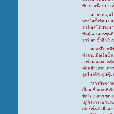
พิษจากเชื้อรา จะเ
หากควบคุมโรคพีอ
หายใจซ้ำซ้อน และโ
อาร์เอส ได้ประมาณ
พันธุ์และสุกรขุนที
อาร์เอส ซ้ำอีกใน
ขณะที่โรคพีซีเอด
ทำลายเนื้อเยื่อน้
อาร์เอสและการติด
ค่อนข้างยาก เพรา
ลูกไม่ได้รับภูมิคุ้
“สารพิษจากแบคทีเ
เปื้อนเชื้อแบคทีเร
ซัลโมเนลลา ขณะที
ปฏิกิริยาร่วมกัน
เปอร์เซ็นต์ เนื่อ