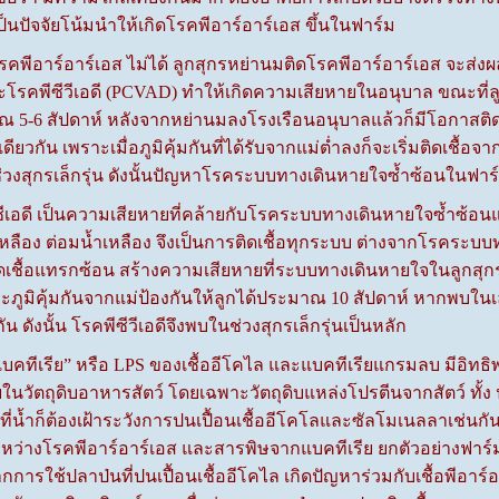
ป็นปัจจัยโน้มนำให้เกิดโรคพีอาร์อาร์เอส ขึ้นในฟาร์ม
าร์อาร์เอส ไม่ได้ ลูกสุกรหย่านมติดโรคพีอาร์อาร์เอส จะส่
รคพีซีวีเอดี (PCVAD) ทำให้เกิดความเสียหายในอนุบาล ขณะที่ลูกได
 5-6 สัปดาห์ หลังจากหย่านมลงโรงเรือนอนุบาลแล้วก็มีโอกาสติดเช
่เดียวกัน เพราะเมื่อภูมิคุ้มกันที่ได้รับจากแม่ต่ำลงก็จะเริ่มติดเชื้อ
ช่วงสุกรเล็กรุ่น ดังนั้นปัญหาโรคระบบทางเดินหายใจซ้ำซ้อนในฟ
ี เป็นความเสียหายที่คล้ายกับโรคระบบทางเดินหายใจซ้ำซ้อนแต่
ำเหลือง ต่อมน้ำเหลือง จึงเป็นการติดเชื้อทุกระบบ ต่างจากโรคระบ
เชื้อแทรกซ้อน สร้างความเสียหายที่ระบบทางเดินหายใจในลูกสุกรข
ะภูมิคุ้มกันจากแม่ป้องกันให้ลูกได้ประมาณ 10 สัปดาห์ หากพบใน
มกัน ดังนั้น โรคพีซีวีเอดีจึงพบในช่วงสุกรเล็กรุ่นเป็นหลัก
รีย” หรือ LPS ของเชื้ออีโคไล และแบคทีเรียแกรมลบ มีอิทธิพล
ียในวัตถุดิบอาหารสัตว์ โดยเฉพาะวัตถุดิบแหล่งโปรตีนจากสัตว์ ทั้ง 
่น้ำก็ต้องเฝ้าระวังการปนเปื้อนเชื้ออีโคโลและซัลโมเนลลาเช่นกัน
ระหว่างโรคพีอาร์อาร์เอส และสารพิษจากแบคทีเรีย ยกตัวอย่างฟาร์
งจากการใช้ปลาป่นที่ปนเปื้อนเชื้ออีโคไล เกิดปัญหาร่วมกับเชื้อพีอา