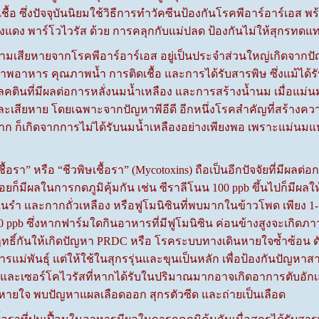
เชื้อ ซึ่งปัจจุบันนิยมใช้วิธีการทำวัคซีนป้องกันโรคพีอาร์อาร์เอส 
ังแดง พาร์โวไวรัส ด้วย การคลุกกับแม่ปลด ป้องกันไม่ให้สุกรทดแท
ียหายจากโรคพีอาร์อาร์เอส อยู่เป็นประจำส่วนใหญ่เกิดจากปัญหา
พอาหาร คุณภาพน้ำ การติดเชื้อ และการได้รับสารพิษ ซึ่งแม้ได้รับ
คตินที่มีผลต่อการหลั่งนมน้ำเหลือง และการสร้างน้ำนม เมื่อแม่นมแห้
และเสียหาย โดยเฉพาะจากปัญหาพีอีดี อีกหนึ่งโรคสำคัญที่สร้าง
 ก็เกิดจากการไม่ได้รับนมน้ำเหลืองอย่างเพียงพอ เพราะแม่นมแห
า” หรือ “ชีวพิษเชื้อรา” (Mycotoxins) ถือเป็นอีกปัจจัยที่มีผลต
อยก็มีผลในการกดภูมิคุ้มกัน เช่น ซีราลีโนน 100 ppb ขึ้นไปก็มีผล
รำ และกากถั่วเหลือง หรือฟูโมนิซินที่พบมากในข้าวโพด เพียง 1-1
 ppb ซึ่งหากฟาร์มใดกินอาหารที่มีฟูโมนิซิน ค่อนข้างสูงจะเกิดภาวะ
ฤทธิ์กันให้เกิดปัญหา PRDC หรือ โรคระบบทางเดินหายใจซ้ำซ้อน ดั
ารแม่พันธุ์ แต่ให้ใช้ในสุกรรุ่นและขุนเป็นหลัก เพื่อป้องกันปัญหา
 และเซอร์โคไวรัสที่หากได้รับในปริมาณมากอาจเกิดอาการตับอักเ
หายใจ พบปัญหาแผลเลือดออก สุกรตัวซีด และถ่ายเป็นเลือด