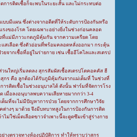
กเกิดการติดเชื้อก็จะพบในระยะสั้น และไม่กระทบต่อ
บมีแผน ซึ่งต่างจากอดีตที่ให้ระดับการป้องกันหรือ
ุนแรงของโรค โดยเฉพาะอย่างยิ่งในช่วงก่อนคลอด
ที่แม่มีภาวะกดภูมิคุ้มกัน จากความเครียด โดย
แสเลือด ซึ่งตัวอ่อนที่พร้อมคลอดหลั่งออกมา กระตุ้น
ยจากเชื้อที่อยู่ในร่ายกาย เช่น เชื้ออีโคไลและสเตรป
่วนใหญ่เริ่มลดลง สุกรสัมผัสเชื้อสเตรปโตคอคคัส ฮี
อ ลูกต้องได้รับภูมิคุ้มกันจากแม่เต็มที่ ในช่วงที่
การติดเชื้อในช่วงอนุบาลได้ ดังนั้น ฟาร์มที่จัดการโรง
ลอด เมื่อลงอนุบาลพบความเสียหายมากกว่า 3-4
ลืองเต็มที่จะไม่มีปัญหาการป่วย โดยจากการศึกษาวิจัย
่อโรคต่างๆ มาด้วย จึงมีบทบาทสูงในการป้องกันการติด
ถ้าไม่ใช่เม็ดเลือดขาวจำเพาะนี้จะดูดซึมเข้าสู่ร่างกาย
อย่างตรวจทางห้องปฏิบัติการ ทำให้ทราบว่าสุกร