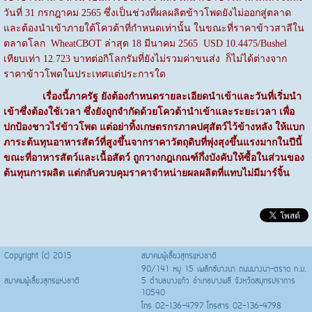
วันที่ 31 กรกฎาคม 2565 ซึ่งเป็นช่วงที่ผลผลิตข้าวโพดยังไม่ออกสู่ตลาด
และต้องนำเข้าภายใต้โควต้าที่กำหนดเท่านั้น ในขณะที่ราคาข้าวสาลีใน
ตลาดโลก WheatCBOT ล่าสุด 18 มีนาคม 2565 USD 10.4475/Bushel
เทียบเท่า 12.723 บาทต่อกิโลกรัมที่ยังไม่รวมค่าขนส่ง ก็ไม่ได้ต่างจาก
ราคาข้าวโพดในประเทศแต่ประการใด
เรื่องนี้ภาครัฐ ยังต้องกำหนดรายละเอียดนำเข้าและวันที่เริ่มนำ
เข้าซึ่งต้องใช้เวลา ซึ่งยังถูกจำกัดด้วยโควต้านำเข้าและระยะเวลา เพื่อ
ปกป้องชาวไร่ข้าวโพด แต่อย่าทิ้งเกษตรกรภาคปศุสัตว์ไว้ข้างหลัง ให้แบก
ภาระต้นทุนอาหารสัตว์ที่สูงขึ้นจากราคาวัตถุดิบที่พุ่งสุงขึ้นแรงมากในปีนี้
ขณะที่อาหารสัตว์และเนื้อสัตว์ ถูกวางกฎเกณฑ์กึ่งบังคับให้ซื้อในส่วนของ
ต้นทุนการผลิต แต่กลับควบคุมราคาจำหน่ายผลผลิตที่แทบไม่มีมาร์จิ้น
Copyright (c) 2015
สมาคมผู้เลี้ยงสุกรแห่งชาติ
90/141 หมู่ 15 เพล๊กซ์บางนา ถนนบางนา-ตราด ก.ม.
สมาคมผู้เลี้ยงสุกรแห่งชาติ
5 ตำบลบางแก้ว อำเภอบางพลี จังหวัดสมุทรปราการ
10540
โทร 02-136-4797 โทรสาร 02-136-4798