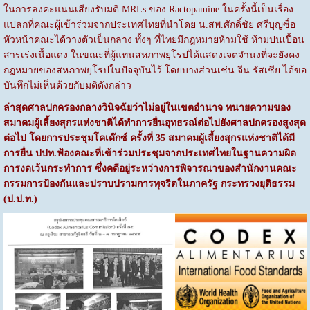
ในการลงคะแนนเสียงรับมติ MRLs ของ Ractopamine ในครั้งนี้เป็นเรื่อง
แปลกที่คณะผู้เข้าร่วมจากประเทศไทยที่นำโดย น.สพ.ศักดิ์ชัย ศรีบุญซื่อ
หัวหน้าคณะได้วางตัวเป็นกลาง ทั้งๆ ที่ไทยมีกฎหมายห้ามใช้ ห้ามปนเปื้อน
สารเร่งเนื้อแดง ในขณะที่ผู้แทนสหภาพยุโรปได้แสดงเจตจำนงที่จะยังคง
กฎหมายของสหภาพยุโรปในปัจจุบันไว้ โดยบางส่วนเช่น จีน รัสเซีย ได้ขอ
บันทึกไม่เห็นด้วยกับมติดังกล่าว
ล่าสุดศาลปกครองกลางวินิจฉัยว่าไม่อยู่ในเขตอำนาจ ทนายความของ
สมาคมผู้เลี้ยงสุกรแห่งชาติได้ทำการยื่นอุทธรณ์ต่อไปยังศาลปกครองสูงสุด
ต่อไป โดยการประชุมโคเด๊กซ์ ครั้งที่ 35 สมาคมผู้เลี้ยงสุกรแห่งชาติได้มี
การยื่น ปปท.ฟ้องคณะที่เข้าร่วมประชุมจากประเทศไทยในฐานความผิด
การงดเว้นกระทำการ ซึ่งคดีอยู่ระหว่างการพิจารณาของสำนักงานคณะ
กรรมการป้องกันและปราบปรามการทุจริตในภาครัฐ กระทรวงยุติธรรม
(ป.ป.ท.)