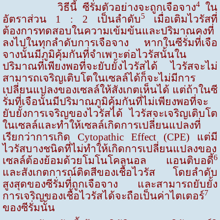
4
วิธีนี้ ซีรั่มตัวอย่างจะถูกเจือจาง
ใน
5
อัตราส่วน 1
: 2
เป็นลำดับ
เมื่อเติมไวรัสที่
ต้องการทดสอบในความเข้มข้นและปริมาณคงที่
ลงไปในทุกลำดับการเจือจาง หากในซีรั่มที่เจือ
จางนั้นมีภูมิคุ้มกันที่จำเพาะต่อไวรัสนั้นใน
ปริมาณที่เพียงพอที่จะยับยั้งไวรัสได้ ไวรัสจะไม่
สามารถเจริญเติบโตในเซลล์ได้ก็จะไม่มีการ
เปลี่ยนแปลงของเซลล์ให้สังเกตเห็นได้ แต่ถ้าในซี
รั่มที่เจือนั้นมีปริมาณภูมิคุ้มกันที่ไม่เพียงพอที่จะ
ยับยั้งการเจริญของไวรัสได้ ไวรัสจะเจริญเติบโต
ในเซลล์และทำให้เซลล์เกิดการเปลี่ยนแปลงที่
เรียกว่าการเกิด
Cytopathic Effect (CPE)
แต่มี
ไวรัสบางชนิดที่ไม่ทำให้เกิดการเปลี่ยนแปลงของ
6
เซลล์ต้องย้อมด้วยโมโนโคลนอล แอนติบอดี้
และสังเกตการณ์ติดสีของเชื้อไวรัส โดยลำดับ
สูงสุดของซีรั่มที่ถูกเจือจาง และสามารถยับยั้ง
7
การเจริญของเชื้อไวรัสได้จะถือเป็นค่าไตเตอร์
ของซีรั่มนั้น