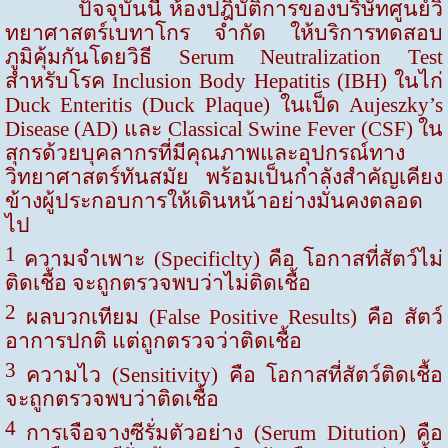
ปัจจุบันนี้ ห้องปฎิบัติการของบริษัทศูนย์วิ
ทยาศาสตร์เบทาโกร จำกัด ให้บริการทดสอบ
ภูมิคุ้มกันโดยวิธี
Serum Neutralization Test
สำหรับโรค
Inclusion Body Hepatitis (IBH)
ในไก่
Duck Enteritis (Duck Plaque)
ในเป็ด
Aujeszky’s
Disease (AD)
และ
Classical Swine Fever (CSF)
ใน
สุกรด้วยบุคลากรที่มีคุณภาพและอุปกรณ์ทาง
วิทยาศาสตร์ทันสมัย พร้อมเป็นกำลังสำคัญเคียง
ข้างผู้ประกอบการให้เดินหน้าอย่างมั่นคงตลอด
ไป
1
ความจำเพาะ
(Specificlty)
คือ โอกาสที่สัตว์ไม่
ติดเชื้อ จะถูกตรวจพบว่าไม่ติดเชื้อ
2
ผลบวกเทียม
(False Positive Results)
คือ สัตว์
อาการปกติ แต่ถูกตรวจว่าติดเชื้อ
3
ความไว
(Sensitivity)
คือ โอกาสที่สัตว์ติดเชื้อ
จะถูกตรวจพบว่าติดเชื้อ
4
การเจือจางซีรั่มตัวอย่าง
(Serum Ditution)
คือ