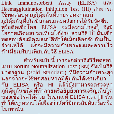
Link Immunosorbent Assay (ELISA)
และ
Haemagglutination Inhibition Test (HI)
สามารถ
ใช้ทดสอบหาภูมิคุ้มกันที่ถ่ายทอดจากแม่
ภูมิคุ้มกันที่เกิดขึ้นก่อนและหลังการได้รับวัคซีน
3
หรือติดเชื้อโดย
ELISA
จะมีความไวสูง
จึงมี
โอกาสเกิดผลบวกเทียมได้ง่าย ส่วนวิธี
HI
นั้นเชื้อ
ทดสอบต้องมีคุณสมบัติทำให้เม็ดเลือดจับกันเป็น
ร่างแหได้ แต่จะมีความจำเพาะสูงและความไว
ต่ำเมื่อเปรียบเทียบกับวิธี
ELISA
สำหรับฉบับนี้ เราจะกล่าวถึงวิธีทดสอบ
แบบ
Serum Neutralization Test (SN)
ซึ่งเป็นวิธี
มาตรฐาน
(Gold Standard)
ที่มีความจำเพาะสูง
นอกจากจะใช้ทดสอบหาภูมิคุ้มกันได้เช่นเดียว
กับ
ELISA
หรือ
HI
แล้วยังสามารถตรวจหา
ภูมิคุ้มกันชนิดที่ทำลายหรือยับยั้งการเจริญเติบโต
ของเชื้อโรคได้ด้วย ในขณะที่
ELISA
และ
HI
นั้น
ทำให้เราทราบได้เพียงว่าสัตว์มีการสัมผัสเชื้อหรือ
ไม่เท่านั้น