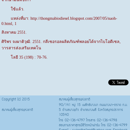
ใช้แล้ว.
แหล่งที่มา:
http://thongmabiodiesel.blogspot.com/2007/05/naoh-
0.html
, 1
สิงหาคม 2551.
ศิริพร จงผาติวุฒิ. 2551. กลีเซอรอลผลิตภัณฑ์พลอยได้จากไบโอดีเซล,
วารสารส่งเสริมเทคโน
โลยี 35 (198) : 70-76.
Copyright (c) 2015
สมาคมผู้เลี้ยงสุกรแห่งชาติ
90/141 หมู่ 15 เพล๊กซ์บางนา ถนนบางนา-ตราด ก.ม.
สมาคมผู้เลี้ยงสุกรแห่งชาติ
5 ตำบลบางแก้ว อำเภอบางพลี จังหวัดสมุทรปราการ
10540
โทร 02-136-4797 โทรสาร 02-136-4798
สอบถามราคาสุกรมีชีวิตหน้าฟาร์ม โทร 02-136-4799