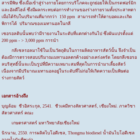
สารมีพิษ ซึ่งเมื่อเข้าสู่ร่างกายโดยการบริโภคจะถูกย่อยให้เป็นกรดฟอร์มิก
และอัลดีไฮล์ ซึ่งมีผลกระทบต่อการทำงานของร่างกายรวมทั้งประสาทตา
เมื่อได้รับในปริมาณที่มากกว่า 150 ppm สามารถทำให้ตาบอดและเกิด
พิการได้ ปริมาณของเมทานอลในกลี
เซอรอลดิบนั้นพบว่ามีรายงานในระดับที่แตกต่างกันไป ซึ่งผันแปรตั้งแต่
200 ppm - > 3,000 ppm การนำ
กลีเซลรอลมาใช้ในเป็นวัตถุดิบในการผลิตอาหารสัตว์นั้น จึงจำเป็น
ต้องมีการตรวจสอบปริมาณเมทานอลตกค้างอย่างเคร่งครัด โดยกลีเซอรอ
ลบริสุทธิ์นั้นจะเป็นรูปที่มีความเหมาะสมที่สุดในการนำมาเลี้ยงสัตว์
เนื่องจากมีปริมาณเมทานอลอยู่ในระดับที่ไม่ก่อให้เกิดความเป็นพิษต่อ
ร่างกายสัตว์
เอกสารอ้างถึง
บุญล้อม ชีวอิสระกุล, 2541. ชีวเคมีทางสัตวศาสตร์, เชียงใหม่. ภาควิชา
สัตวศาสตร์ คณะ
เกษตรศาสตร์ มหาวิทยาลัยเชียงใหม่
นิรนาม, 2550. การผลิตไบโอดีเซล, Thongma biodiesel น้ำมันไบโอดีเซล
จากน้ำมันพืชเก่า